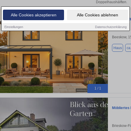
Doppelhaushälften.
Alle Cookies akzeptieren
Alle Cookies ablehnen
Haus zum M
Einstellungen
Datenschutzerklärung
Beeskow, 1
Haus
ca
1 / 1
Möbliertes
Brieskow-F