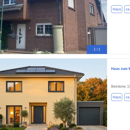
Haus
ca
1 / 1
Haus zum M
Beeskow, 1
Haus
ca