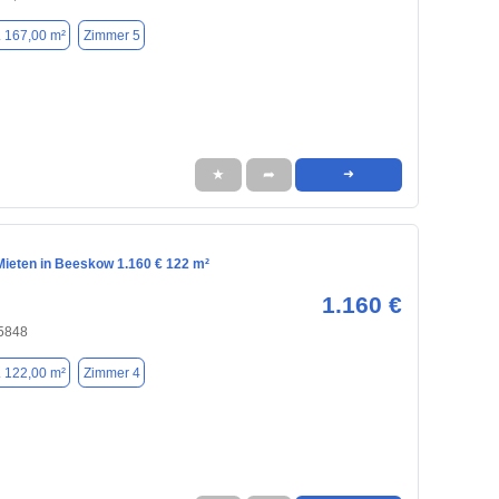
. 167,00 m²
Zimmer 5
★
➦
➜
ieten in Beeskow 1.160 € 122 m²
1.160 €
5848
. 122,00 m²
Zimmer 4