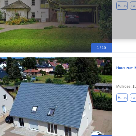
Haus
ca
1 / 15
Haus zum M
Müllrose, 1
Haus
ca