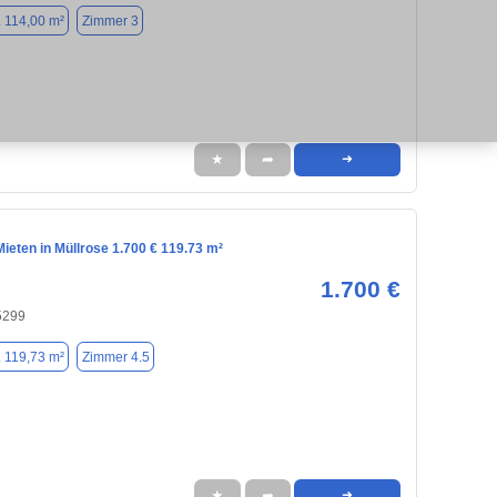
. 114,00 m²
Zimmer 3
★
➦
➜
ieten in Müllrose 1.700 € 119.73 m²
1.700 €
5299
. 119,73 m²
Zimmer 4.5
★
➦
➜