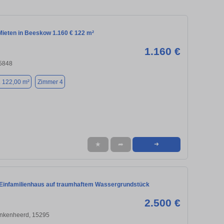
ieten in Beeskow 1.160 € 122 m²
1.160 €
5848
. 122,00 m²
Zimmer 4
★
➦
➜
 Einfamilienhaus auf traumhaftem Wassergrundstück
2.500 €
inkenheerd, 15295