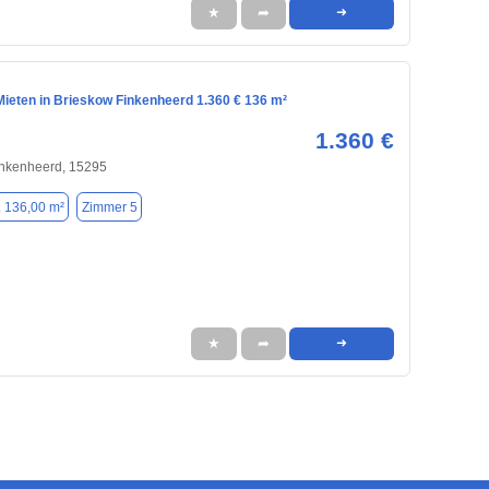
★
➦
➜
ieten in Brieskow Finkenheerd 1.360 € 136 m²
1.360 €
inkenheerd, 15295
. 136,00 m²
Zimmer 5
★
➦
➜