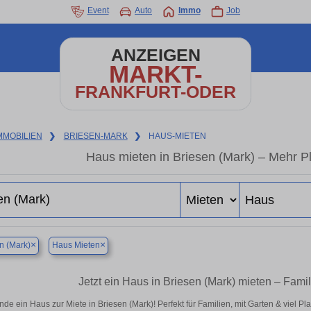
Event
Auto
Immo
Job
ANZEIGEN
MARKT-
FRANKFURT-ODER
MMOBILIEN
❯
BRIESEN-MARK
❯
HAUS-MIETEN
Haus mieten in Briesen (Mark) – Mehr P
×
×
n (Mark)
Haus Mieten
Jetzt ein Haus in Briesen (Mark) mieten – Fami
nde ein Haus zur Miete in Briesen (Mark)! Perfekt für Familien, mit Garten & viel P