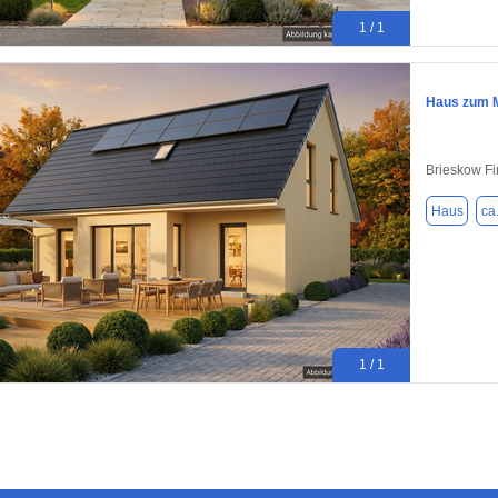
1 / 1
Haus zum M
Brieskow F
Haus
ca
1 / 1