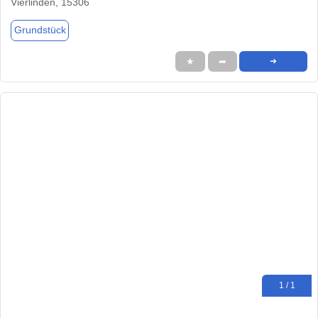
Vierlinden, 15306
Grundstück
★
➦
➜
1 / 1