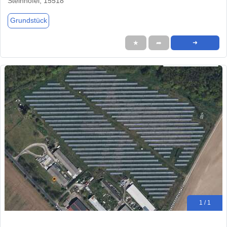
Steinhöfel, 15518
Grundstück
★
➦
➜
1 / 1