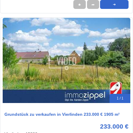
★
➦
➜
1 / 1
Grundstück zu verkaufen in Vierlinden 233.000 € 1905 m²
233.000 €