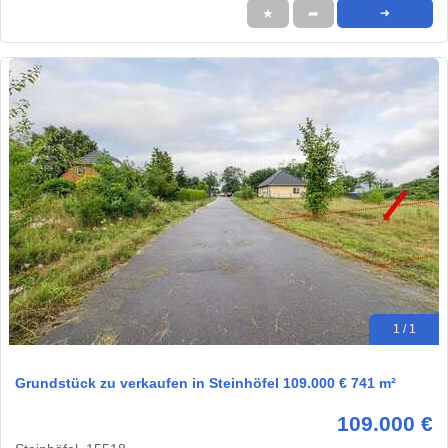
★
➦
➜
1 / 1
Grundstück zu verkaufen in Steinhöfel 109.000 € 741 m²
109.000 €