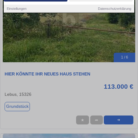
Einstellungen
Datenschutzerklärung
1 / 6
HIER KÖNNTE IHR NEUES HAUS STEHEN
113.000 €
Lebus, 15326
Grundstück
★
➦
➜