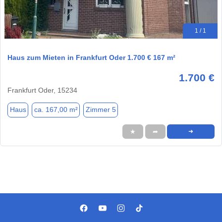
1 / 1
Haus zum Mieten in Frankfurt Oder 1.700 € 167 m²
1.700 €
Frankfurt Oder, 15234
Haus
ca. 167,00 m²
Zimmer 5
★
➦
➜