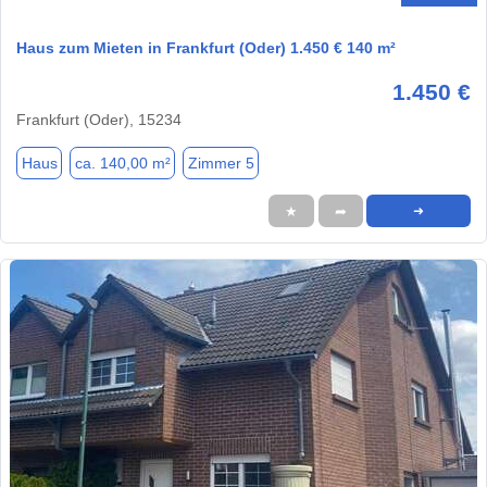
Haus zum Mieten in Frankfurt (Oder) 1.450 € 140 m²
1.450 €
Frankfurt (Oder), 15234
Haus
ca. 140,00 m²
Zimmer 5
★
➦
➜