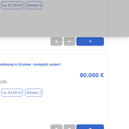
ca. 57,00 m²
Zimmer 3
★
➦
➜
ohnung in Grunow - komplett saniert
90.000 €
5299
ca. 43,60 m²
Zimmer 2
★
➦
➜