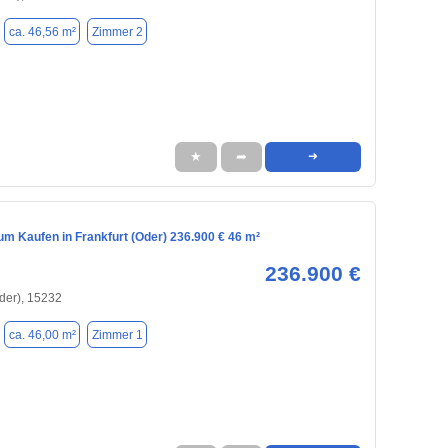
ca. 46,56 m²
Zimmer 2
★
➦
➜
m Kaufen in Frankfurt (Oder) 236.900 € 46 m²
236.900 €
Oder), 15232
ca. 46,00 m²
Zimmer 1