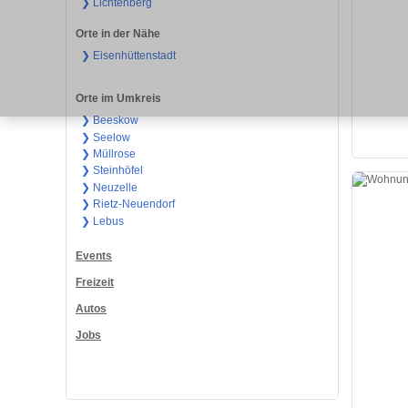
❯ Lichtenberg
Orte in der Nähe
❯ Eisenhüttenstadt
Orte im Umkreis
❯ Beeskow
❯ Seelow
❯ Müllrose
❯ Steinhöfel
❯ Neuzelle
❯ Rietz-Neuendorf
❯ Lebus
Events
Freizeit
Autos
Jobs