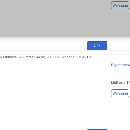
Wohnung
1 / 7
Eigentumsw
Müllrose, 1
Wohnung