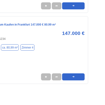
★
➦
➜
m Kaufen in Frankfurt 147.000 € 80.99 m²
147.000 €
15234
ca. 80,99 m²
Zimmer 4
★
➦
➜