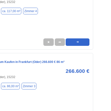
Oder), 15232
ca. 117,00 m²
Zimmer 4
★
➦
➜
m Kaufen in Frankfurt (Oder) 266.600 € 86 m²
266.600 €
Oder), 15232
ca. 86,00 m²
Zimmer 3