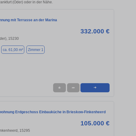
rankfurt (Oder) oder in der Nähe.
ung mit Terrasse an der Marina
332.000 €
Oder), 15230
ca. 61,00 m²
Zimmer 1
★
➦
➜
ohnung Erdgeschoss Einbauküche in Brieskow-Finkenheerd
105.000 €
inkenheerd, 15295