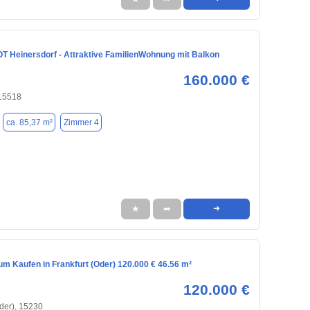
OT Heinersdorf - Attraktive FamilienWohnung mit Balkon
160.000 €
 15518
ca. 85,37 m²
Zimmer 4
★
➦
➜
m Kaufen in Frankfurt (Oder) 120.000 € 46.56 m²
120.000 €
Oder), 15230