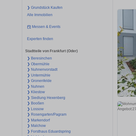
❯ Grundstück Kaufen
Alle Immobilien
Messen & Events
Experten finden
Stadtteile von Frankfurt (Oder)
❯ Beresinchen
❯ Obermühle
❯ Nuhnenvorstadt
❯ Untermühle
❯ Gronenfelde
❯ Nuhnen
❯ Kliestow
❯ Siedlung Hexenberg
❯ Booßen
❯ Lossow
❯ Rosengarten/Pagram
❯ Markendorf
❯ Malchow
❯ Forsthaus Eduardspring