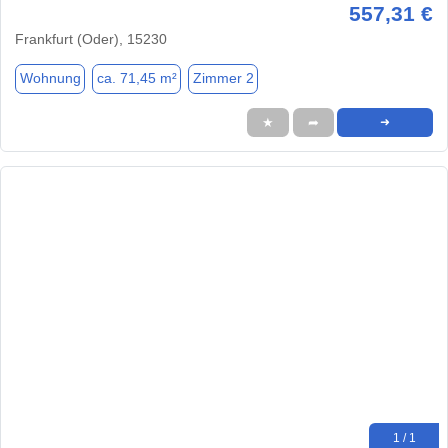
557,31 €
Frankfurt (Oder), 15230
Wohnung
ca. 71,45 m²
Zimmer 2
★
➦
➜
1 / 1