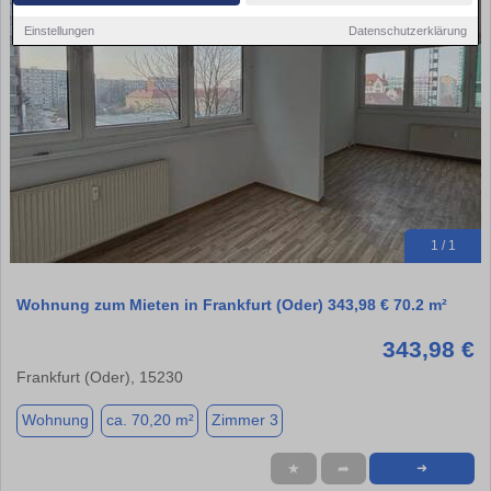
Einstellungen
Datenschutzerklärung
1 / 1
Wohnung zum Mieten in Frankfurt (Oder) 343,98 € 70.2 m²
343,98 €
Frankfurt (Oder), 15230
Wohnung
ca. 70,20 m²
Zimmer 3
★
➦
➜