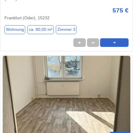
575 €
Frankfurt (Oder), 15232
Wohnung
ca. 80,00 m²
Zimmer 3
★
➦
➜