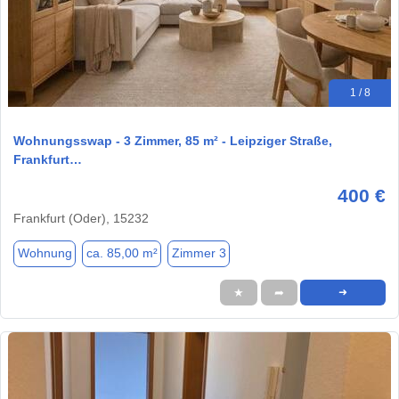
1 / 8
Wohnungsswap - 3 Zimmer, 85 m² - Leipziger Straße,
Frankfurt…
400 €
Frankfurt (Oder), 15232
Wohnung
ca. 85,00 m²
Zimmer 3
★
➦
➜