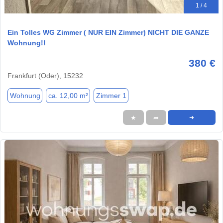
1 / 4
Ein Tolles WG Zimmer ( NUR EIN Zimmer) NICHT DIE GANZE
Wohnung!!
380 €
Frankfurt (Oder), 15232
Wohnung
ca. 12,00 m²
Zimmer 1
★
➦
➜