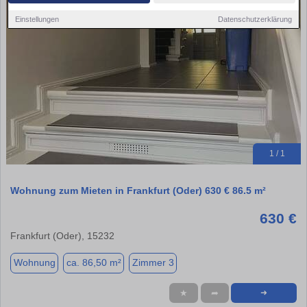
Einstellungen
Datenschutzerklärung
1 / 1
Wohnung zum Mieten in Frankfurt (Oder) 630 € 86.5 m²
630 €
Frankfurt (Oder), 15232
Wohnung
ca. 86,50 m²
Zimmer 3
★
➦
➜