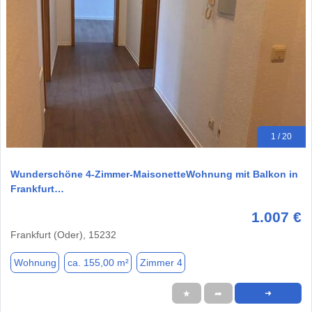
1 / 20
Wunderschöne 4-Zimmer-MaisonetteWohnung mit Balkon in
Frankfurt…
1.007 €
Frankfurt (Oder), 15232
Wohnung
ca. 155,00 m²
Zimmer 4
★
➦
➜