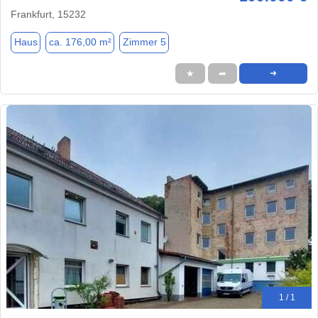
Frankfurt, 15232
Haus
ca. 176,00 m²
Zimmer 5
★
➦
➜
1 / 1