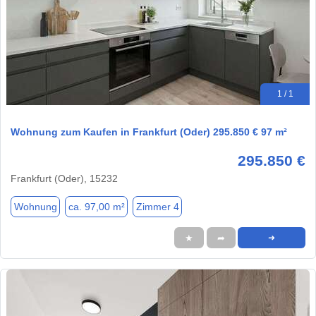
1 / 1
Wohnung zum Kaufen in Frankfurt (Oder) 295.850 € 97 m²
295.850 €
Frankfurt (Oder), 15232
Wohnung
ca. 97,00 m²
Zimmer 4
★
➦
➜