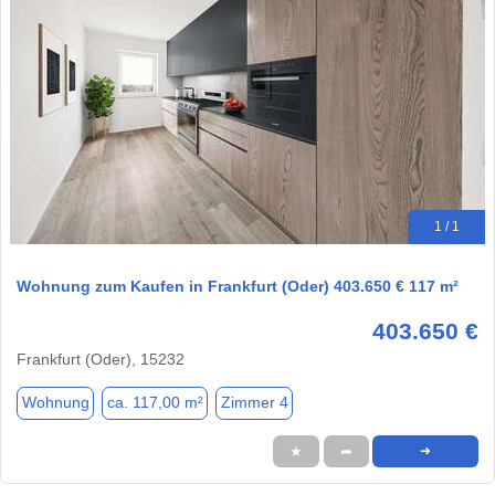
1 / 1
Wohnung zum Kaufen in Frankfurt (Oder) 403.650 € 117 m²
403.650 €
Frankfurt (Oder), 15232
Wohnung
ca. 117,00 m²
Zimmer 4
★
➦
➜