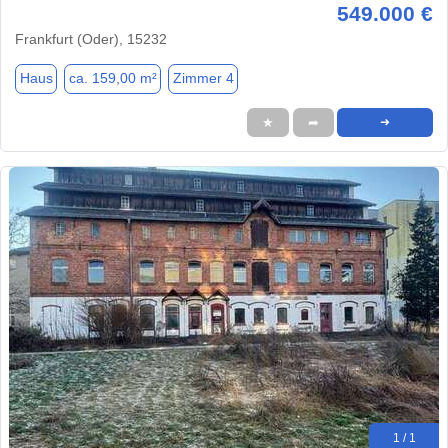
549.000 €
Frankfurt (Oder), 15232
Haus
ca. 159,00 m²
Zimmer 4
★
➦
➜
1 / 1