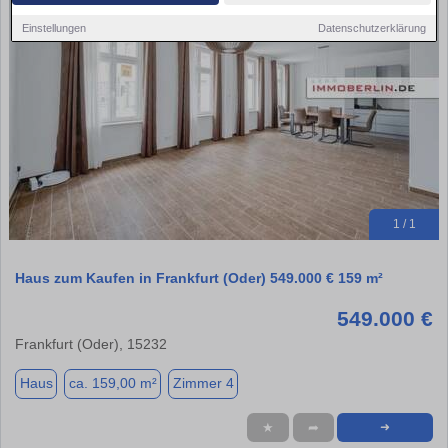
Einstellungen
Datenschutzerklärung
1 / 1
Haus zum Kaufen in Frankfurt (Oder) 549.000 € 159 m²
549.000 €
Frankfurt (Oder), 15232
Haus
ca. 159,00 m²
Zimmer 4
★
➦
➜