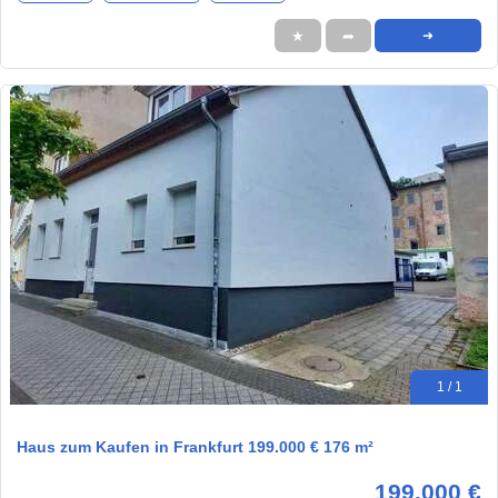
★
➦
➜
1 / 1
Haus zum Kaufen in Frankfurt 199.000 € 176 m²
199.000 €