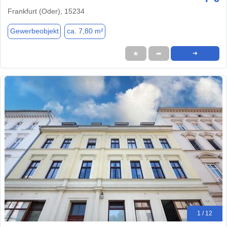
Frankfurt (Oder), 15234
Gewerbeobjekt
ca. 7,80 m²
★
➦
➜
1 / 12