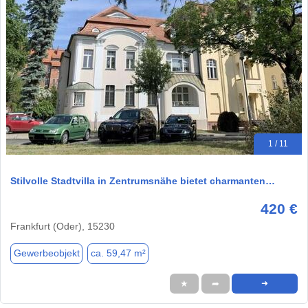
1 / 11
Stilvolle Stadtvilla in Zentrumsnähe bietet charmanten…
420 €
Frankfurt (Oder), 15230
Gewerbeobjekt
ca. 59,47 m²
★
➦
➜