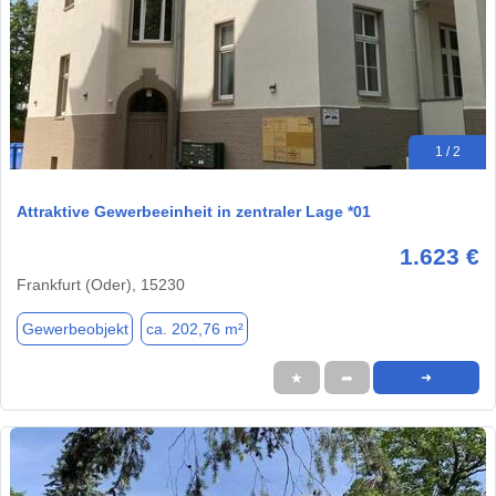
1 / 2
Attraktive Gewerbeeinheit in zentraler Lage *01
1.623 €
Frankfurt (Oder), 15230
Gewerbeobjekt
ca. 202,76 m²
★
➦
➜