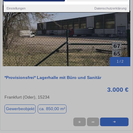
Einstellungen
Datenschutzerklärung
1 / 2
*Provisionsfrei* Lagerhalle mit Büro und Sanitär
3.000 €
Frankfurt (Oder), 15234
Gewerbeobjekt
ca. 850,00 m²
★
➦
➜