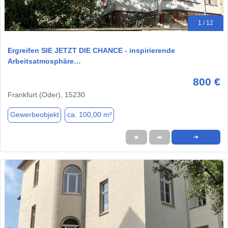
1 / 12
Ergreifen SIE JETZT DIE CHANCE - inspirierende
Arbeitsatmosphäre…
800 €
Frankfurt (Oder), 15230
Gewerbeobjekt
ca. 100,00 m²
★
➦
➜