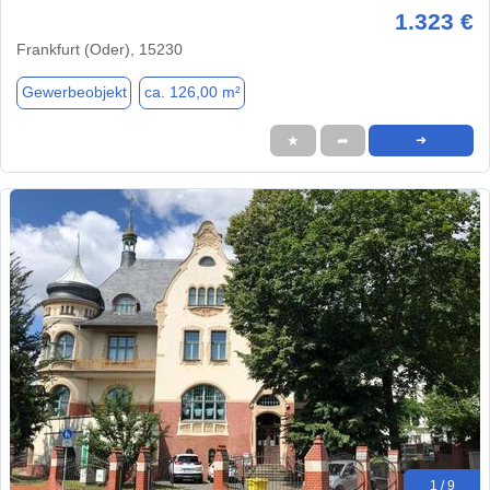
1.323 €
Frankfurt (Oder), 15230
Gewerbeobjekt
ca. 126,00 m²
★
➦
➜
1 / 9