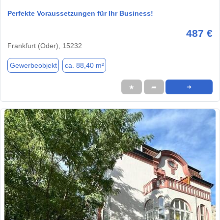
Perfekte Voraussetzungen für Ihr Business!
487 €
Frankfurt (Oder), 15232
Gewerbeobjekt
ca. 88,40 m²
★
➦
➜