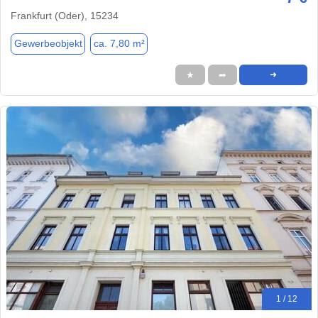
Frankfurt (Oder), 15234
Gewerbeobjekt
ca. 7,80 m²
★
➦
➜
1 / 12