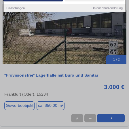
Einstellungen
Datenschutzerklärung
1 / 2
*Provisionsfrei* Lagerhalle mit Büro und Sanitär
3.000 €
Frankfurt (Oder), 15234
Gewerbeobjekt
ca. 850,00 m²
★
➦
➜