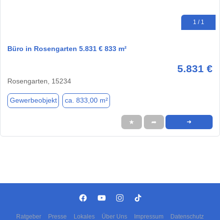
1 / 1
Büro in Rosengarten 5.831 € 833 m²
5.831 €
Rosengarten, 15234
Gewerbeobjekt
ca. 833,00 m²
★
➦
➜
Ratgeber
Presse
Lokales
Über Uns
Impressum
Datenschutz