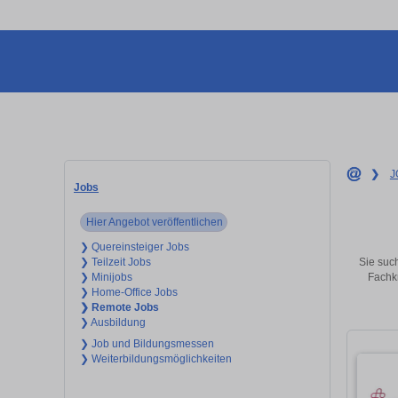
❯
J
Jobs
Hier Angebot veröffentlichen
❯ Quereinsteiger Jobs
Sie such
❯ Teilzeit Jobs
Fachkr
❯ Minijobs
❯ Home-Office Jobs
❯ Remote Jobs
❯ Ausbildung
❯ Job und Bildungsmessen
❯ Weiterbildungsmöglichkeiten