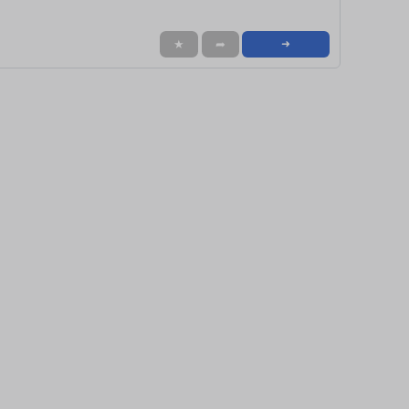
★
➦
➜