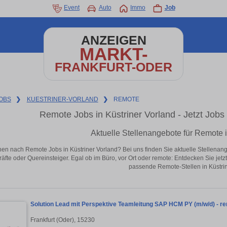
Event
Auto
Immo
Job
ANZEIGEN
MARKT-
FRANKFURT-ODER
OBS
❯
KUESTRINER-VORLAND
❯
REMOTE
Remote Jobs in Küstriner Vorland - Jetzt Jobs 
Aktuelle Stellenangebote für Remote i
en nach Remote Jobs in Küstriner Vorland? Bei uns finden Sie aktuelle Stellenangebo
äfte oder Quereinsteiger. Egal ob im Büro, vor Ort oder remote: Entdecken Sie jet
passende Remote-Stellen in Küstrin
Solution Lead mit Perspektive Teamleitung SAP HCM PY (m/w/d) - r
Frankfurt (Oder), 15230