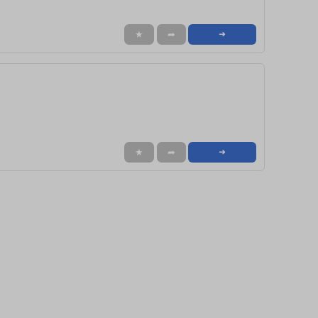
★
➦
➜
★
➦
➜