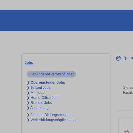
❯
J
Jobs
Hier Angebot veröffentlichen
❯ Quereinsteiger Jobs
Sie su
❯ Teilzeit Jobs
Fachkr
❯ Minijobs
❯ Home-Office Jobs
❯ Remote Jobs
❯ Ausbildung
❯ Job und Bildungsmessen
❯ Weiterbildungsmöglichkeiten