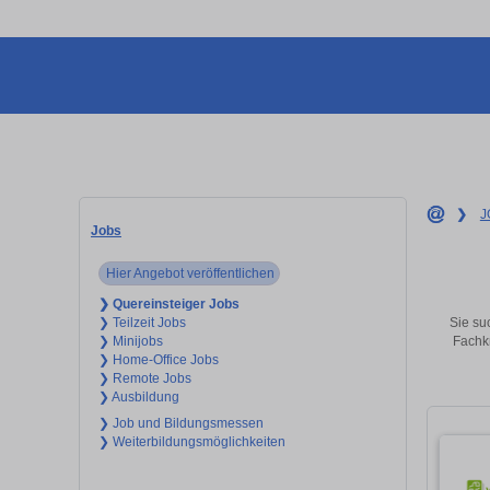
❯
J
Jobs
Hier Angebot veröffentlichen
❯ Quereinsteiger Jobs
Sie su
❯ Teilzeit Jobs
Fachkr
❯ Minijobs
❯ Home-Office Jobs
❯ Remote Jobs
❯ Ausbildung
❯ Job und Bildungsmessen
❯ Weiterbildungsmöglichkeiten