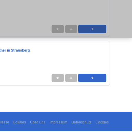
★
➦
➜
tner in Strausberg
★
➦
➜
resse
Lokales
Über Uns
Impressum
Datenschutz
Cookies