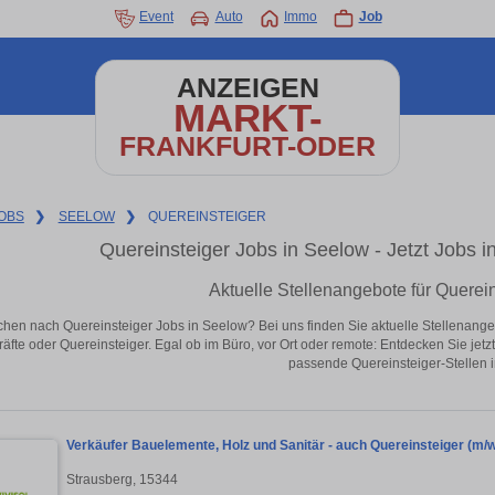
Event
Auto
Immo
Job
ANZEIGEN
MARKT-
FRANKFURT-ODER
OBS
❯
SEELOW
❯
QUEREINSTEIGER
Quereinsteiger Jobs in Seelow - Jetzt Jobs in
Aktuelle Stellenangebote für Querei
chen nach Quereinsteiger Jobs in Seelow? Bei uns finden Sie aktuelle Stellenangebot
äfte oder Quereinsteiger. Egal ob im Büro, vor Ort oder remote: Entdecken Sie jet
passende Quereinsteiger-Stellen 
Verkäufer Bauelemente, Holz und Sanitär - auch Quereinsteiger (m/w
Strausberg, 15344