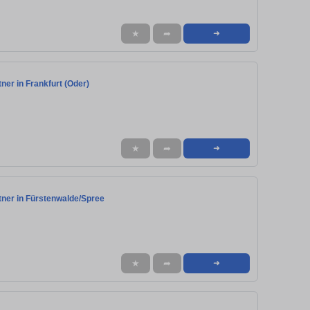
★
➦
➜
ner in Frankfurt (Oder)
★
➦
➜
tner in Fürstenwalde/Spree
★
➦
➜