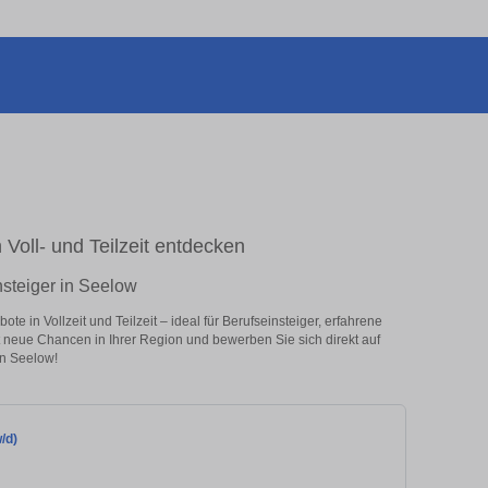
 Voll- und Teilzeit entdecken
nsteiger in Seelow
e in Vollzeit und Teilzeit – ideal für Berufseinsteiger, erfahrene
zt neue Chancen in Ihrer Region und bewerben Sie sich direkt auf
in Seelow!
/d)