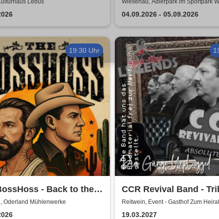
Kulturhaus Lebus
Wiesenau, Adlerpark im Sportpark 
2026
04.09.2026 - 05.09.2026
19:30 Uhr
1
ossHoss - Back to the
CCR Revival Band - Tri
 - LIVE - Summer 2026
Creedence Clearwater 
e, Oderland Mühlenwerke
Reitwein, Event - Gasthof Zum Heira
2026
19.03.2027