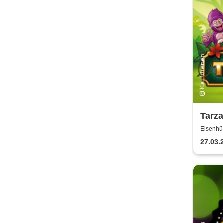
Tarza
Liber
Eisenhüt
27.03.