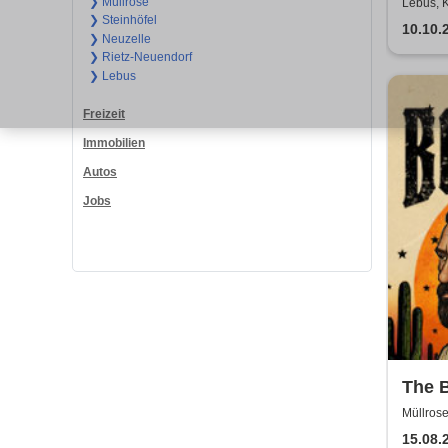
❯ Müllrose
Lebus, 
❯ Steinhöfel
10.10.
❯ Neuzelle
❯ Rietz-Neuendorf
❯ Lebus
Freizeit
Immobilien
Autos
Jobs
The B
Boots
Müllros
15.08.