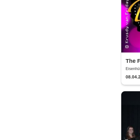
The F
Show
Eisenhüt
08.04.