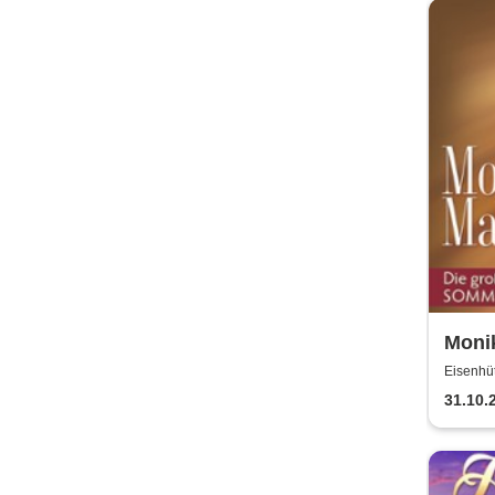
Monik
Somm
Eisenhüt
31.10.