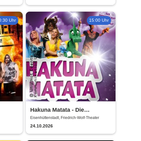
0:30 Uhr
15:00 Uhr
Hakuna Matata - Die
einzigartige große
Eisenhüttenstadt, Friedrich-Wolf-Theater
Kindermusical-Gala
24.10.2026