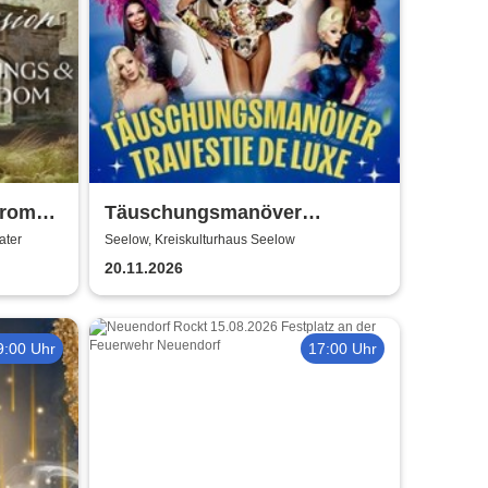
from
Täuschungsmanöver
he Last
Travestie Show | Travestie de
ater
Seelow, Kreiskulturhaus Seelow
Luxe
20.11.2026
9:00 Uhr
17:00 Uhr