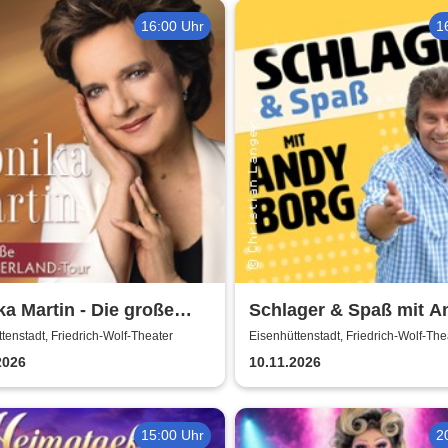
16:00 Uhr
1
a Martin - Die große
Schlager & Spaß mit A
erland Tour
Borg und Gästen
tenstadt, Friedrich-Wolf-Theater
Eisenhüttenstadt, Friedrich-Wolf-The
2026
10.11.2026
15:00 Uhr
2