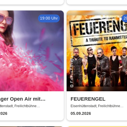
19:00 Uhr
2
ger Open Air mit
FEUERENGEL
anne Rosenberg: Marie
tenstadt, Freilichtbühne
Eisenhüttenstadt, Freilichtbühne
tenstadt
Eisenhüttenstadt
 Oli P & Tina Söllner
2026
05.09.2026