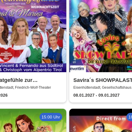
tgefühle zur
Savira´s SHOWPALAST
achtszeit 2026 - Das
Tour / Die bunte Travest
tenstadt, Friedrich-Wolf-Theater
Eisenhüttenstadt, Gesellschaftshaus
Schleicher
ertprogramm mit Herz
Varieté - Revue
2026
08.01.2027 - 09.01.2027
15:00 Uhr
1