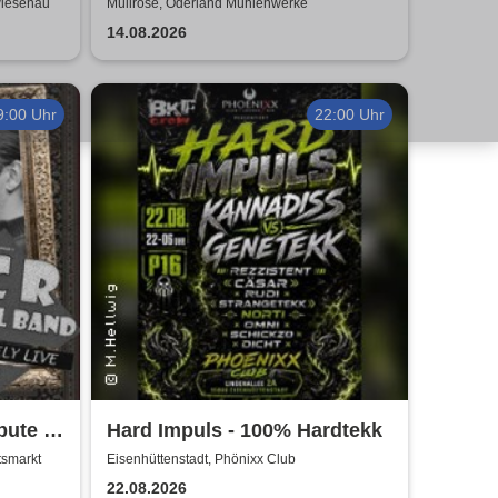
den Straßen 2026
Wiesenau
Müllrose, Oderland Mühlenwerke
14.08.2026
9:00 Uhr
22:00 Uhr
bute to
Hard Impuls - 100% Hardtekk
Revival
tsmarkt
Eisenhüttenstadt, Phönixx Club
22.08.2026