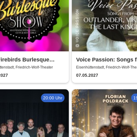
irebirds Burlesque
Voice Passion: Songs 
 2027
Outlander, Vikings & T
tenstadt, Friedrich-Wolf-Theater
Eisenhüttenstadt, Friedrich-Wolf-The
Kingdom
2027
07.05.2027
20:00 Uhr
1