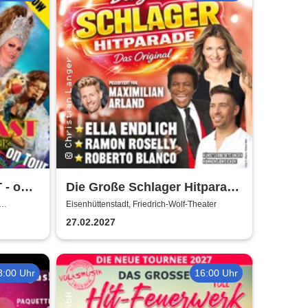
 - on
Die Große Schlager Hitparade
ie -
- Das Original - 2027
Eisenhüttenstadt, Friedrich-Wolf-Theater
27.02.2027
8:00 Uhr
16:00 Uhr