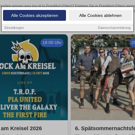
 wollen wissen was los ist in Frankfurt (Oder)? Erleben Sie in Frankfurt (Oder) vie
Theateraufführungen oder aufregende Veranstaltungen in Frankfurt (Oder
Alle Cookies akzeptieren
Alle Cookies ablehnen
Einstellungen
Datenschutzerklärung
18:00 Uhr
2
am Kreisel 2026
6. Spätsommernachtsf