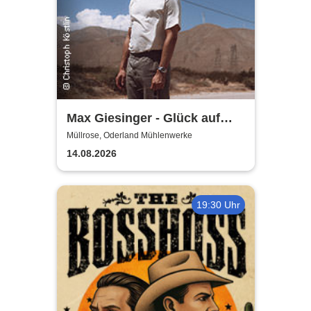
Max Giesinger - Glück auf
den Straßen 2026
Müllrose, Oderland Mühlenwerke
14.08.2026
19:30 Uhr