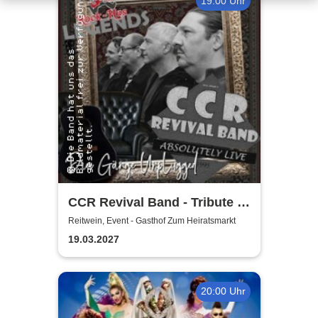
19:00 Uhr
CCR Revival Band - Tribute to
Creedence Clearwater Revival
Reitwein, Event - Gasthof Zum Heiratsmarkt
19.03.2027
20:00 Uhr