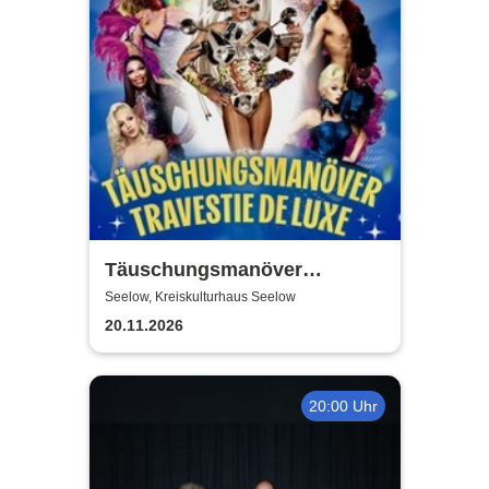
Täuschungsmanöver
Travestie Show | Travestie de
Seelow, Kreiskulturhaus Seelow
Luxe
20.11.2026
20:00 Uhr