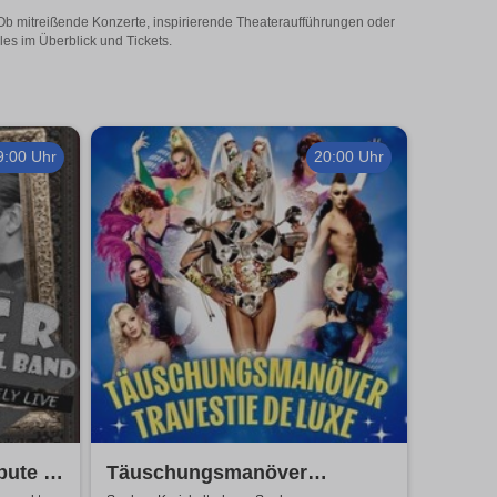
 Ob mitreißende Konzerte, inspirierende Theateraufführungen oder
les im Überblick und Tickets.
9:00 Uhr
20:00 Uhr
bute to
Täuschungsmanöver