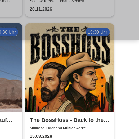
Revival
Travestie Show | Travestie de
tsmarkt
Seelow, Kreiskulturhaus Seelow
Luxe
20.11.2026
9:30 Uhr
19:30 Uhr
auf
The BossHoss - Back to the
Boots - LIVE - Summer 2026
Müllrose, Oderland Mühlenwerke
15.08.2026