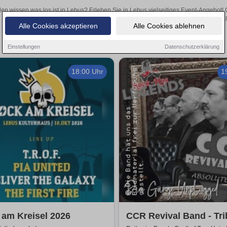
len wissen was los ist in Lebus? Erleben Sie in Lebus vielseitiges Event-Angebot!
aufregende Veranstaltungen in Lebus – hier finden al
Alle Cookies akzeptieren
Alle Cookies ablehnen
Einstellungen
Datenschutzerklärung
18:00 Uhr
1
am Kreisel 2026
CCR Revival Band - Tri