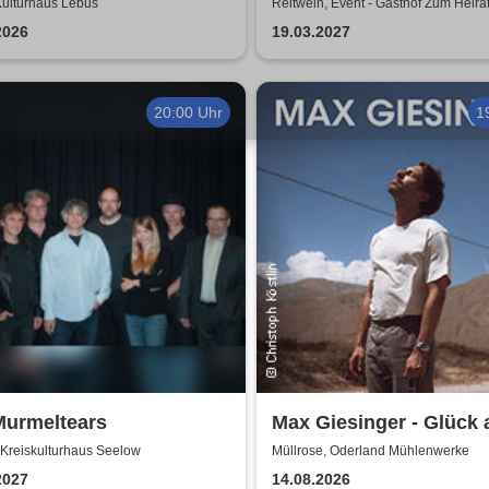
Creedence Clearwater 
Kulturhaus Lebus
Reitwein, Event - Gasthof Zum Heira
2026
19.03.2027
20:00 Uhr
1
Murmeltears
Max Giesinger - Glück 
den Straßen 2026
 Kreiskulturhaus Seelow
Müllrose, Oderland Mühlenwerke
2027
14.08.2026