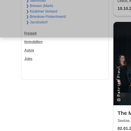
❯ Steinhöfel
Lebus, 
❯ Briesen (Mark)
10.10.
❯ Küstriner Vorland
❯ Brieskow-Finkenheerd
❯ Jacobsdorf
Freizeit
Immobilien
Autos
Jobs
The 
Seelow,
02.01.