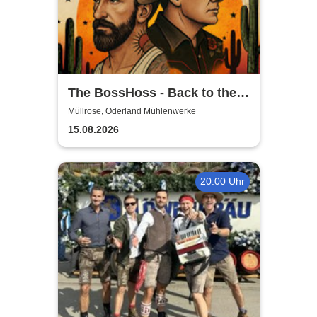
The BossHoss - Back to the
Boots - LIVE - Summer 2026
Müllrose, Oderland Mühlenwerke
15.08.2026
20:00 Uhr