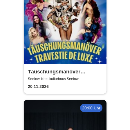
Täuschungsmanöver
Travestie Show | Travestie de
Seelow, Kreiskulturhaus Seelow
Luxe
20.11.2026
20:00 Uhr