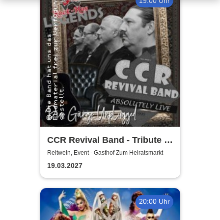
19:00 Uhr
CCR Revival Band - Tribute to
Creedence Clearwater Revival
Reitwein, Event - Gasthof Zum Heiratsmarkt
19.03.2027
20:00 Uhr