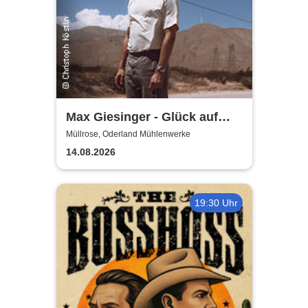
Max Giesinger - Glück auf
den Straßen 2026
Müllrose, Oderland Mühlenwerke
14.08.2026
19:30 Uhr