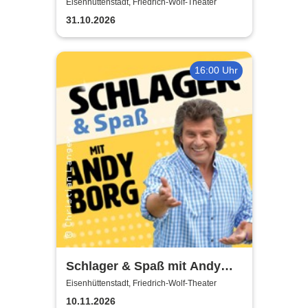
Sommerland Tour
Eisenhüttenstadt, Friedrich-Wolf-Theater
31.10.2026
16:00 Uhr
Schlager & Spaß mit Andy
Borg und Gästen
Eisenhüttenstadt, Friedrich-Wolf-Theater
10.11.2026