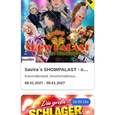
Savira´s SHOWPALAST - on
Tour / Die bunte Travestie -
Eisenhüttenstadt, Gesellschaftshaus
Schleicher
Varieté - Revue
08.01.2027 - 09.01.2027
16:00 Uhr