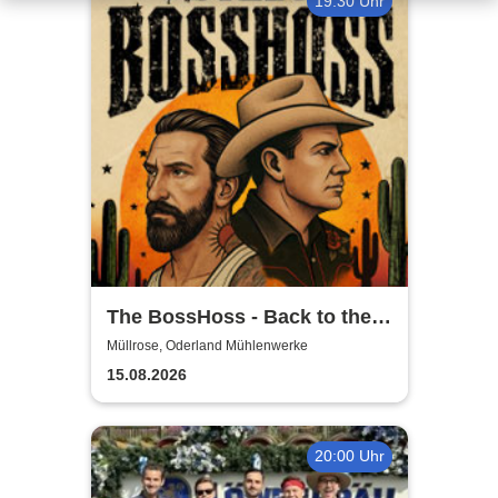
19:30 Uhr
The BossHoss - Back to the
Boots - LIVE - Summer 2026
Müllrose, Oderland Mühlenwerke
15.08.2026
20:00 Uhr