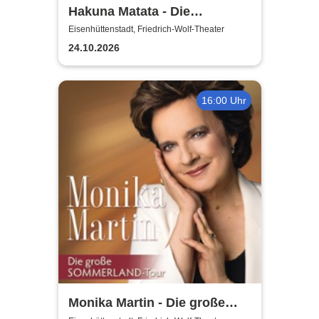
Hakuna Matata - Die
einzigartige große
Eisenhüttenstadt, Friedrich-Wolf-Theater
Kindermusical-Gala
24.10.2026
16:00 Uhr
Monika Martin - Die große