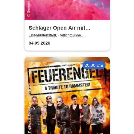
Schlager Open Air mit
Marianne Rosenberg: Marie
Eisenhüttenstadt, Freilichtbühne
Eisenhüttenstadt
Reim, Oli P & Tina Söllner
04.09.2026
20:30 Uhr