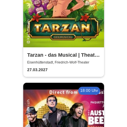
Tarzan - das Musical | Theater
Liberi
Eisenhüttenstadt, Friedrich-Wolf-Theater
27.03.2027
18:00 Uhr