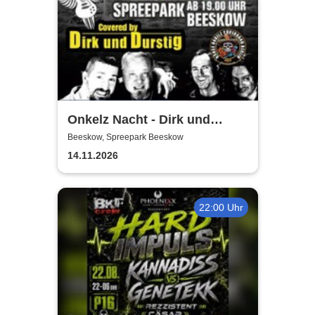
Onkelz Nacht - Dirk und
Durstig |20 Jahre Live Tour
Beeskow, Spreepark Beeskow
14.11.2026
22:00 Uhr