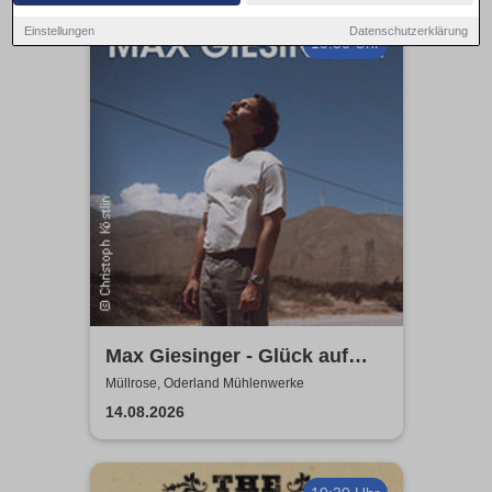
Einstellungen
Datenschutzerklärung
19:30 Uhr
Max Giesinger - Glück auf
den Straßen 2026
Müllrose, Oderland Mühlenwerke
14.08.2026