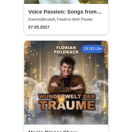
Voice Passion: Songs from
Outlander, Vikings & The Last
Eisenhüttenstadt, Friedrich-Wolf-Theater
Kingdom
07.05.2027
19:00 Uhr