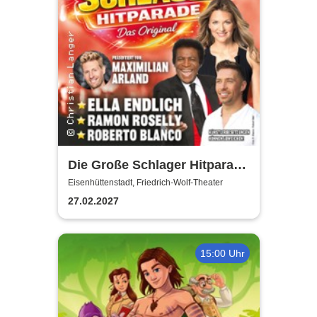
Die Große Schlager Hitparade
- Das Original - 2027
Eisenhüttenstadt, Friedrich-Wolf-Theater
27.02.2027
15:00 Uhr