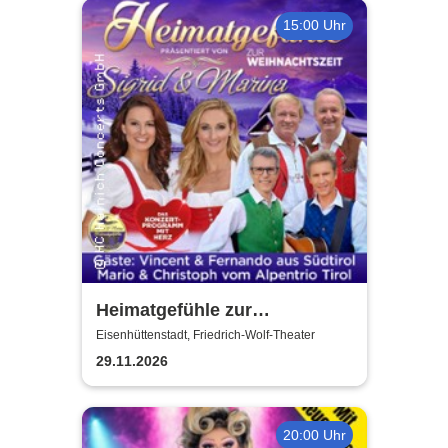
15:00 Uhr
Heimatgefühle zur
Weihnachtszeit 2026 - Das
Eisenhüttenstadt, Friedrich-Wolf-Theater
Konzertprogramm mit Herz
29.11.2026
20:00 Uhr