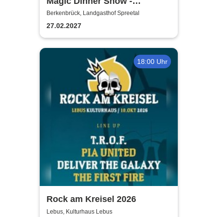
Magic Dinner Show -
WUNDERWELT DER TRÄUME
Berkenbrück, Landgasthof Spreetal
| Florian Poldrack
27.02.2027
Zauberkunst
18:00 Uhr
Rock am Kreisel 2026
Lebus, Kulturhaus Lebus