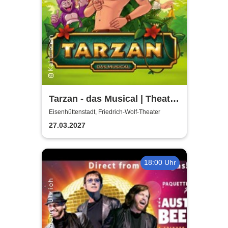
Tarzan - das Musical | Theater
Liberi
Eisenhüttenstadt, Friedrich-Wolf-Theater
27.03.2027
18:00 Uhr