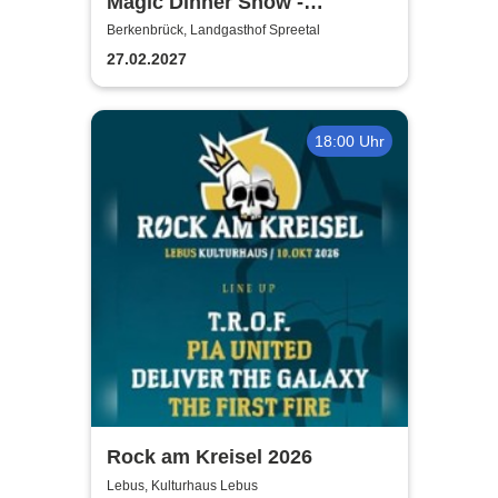
Magic Dinner Show -
WUNDERWELT DER TRÄUME
Berkenbrück, Landgasthof Spreetal
| Florian Poldrack
27.02.2027
Zauberkunst
18:00 Uhr
Rock am Kreisel 2026
Lebus, Kulturhaus Lebus