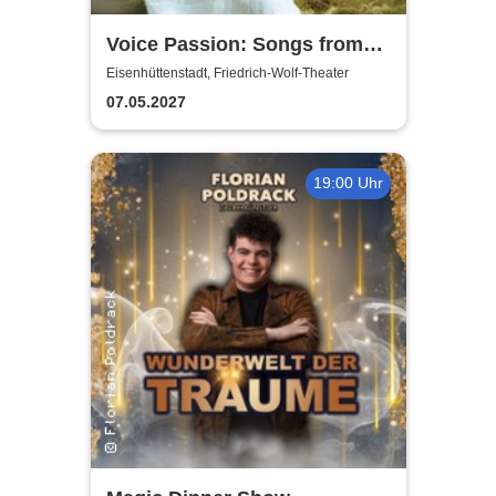
Voice Passion: Songs from
Outlander, Vikings & The Last
Eisenhüttenstadt, Friedrich-Wolf-Theater
Kingdom
07.05.2027
19:00 Uhr