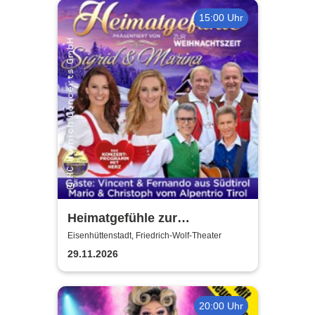
15:00 Uhr
Heimatgefühle zur
Weihnachtszeit 2026 - Das
Eisenhüttenstadt, Friedrich-Wolf-Theater
Konzertprogramm mit Herz
29.11.2026
20:00 Uhr