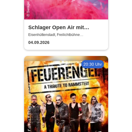
Schlager Open Air mit
Marianne Rosenberg: Marie
Eisenhüttenstadt, Freilichtbühne
Eisenhüttenstadt
Reim, Oli P & Tina Söllner
04.09.2026
20:30 Uhr