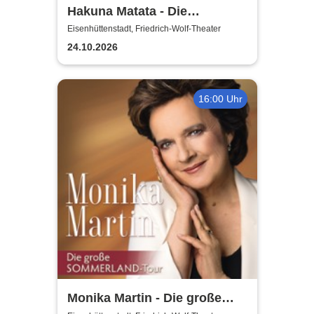
Hakuna Matata - Die
einzigartige große
Eisenhüttenstadt, Friedrich-Wolf-Theater
Kindermusical-Gala
24.10.2026
16:00 Uhr
Monika Martin - Die große