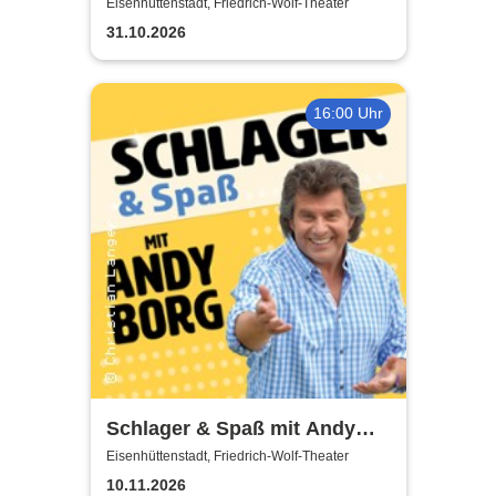
Sommerland Tour
Eisenhüttenstadt, Friedrich-Wolf-Theater
31.10.2026
16:00 Uhr
Schlager & Spaß mit Andy
Borg und Gästen
Eisenhüttenstadt, Friedrich-Wolf-Theater
10.11.2026