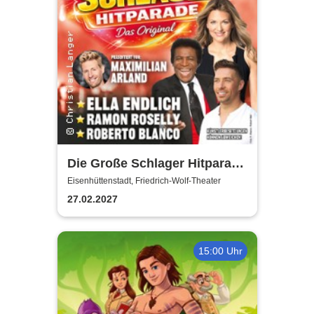
Die Große Schlager Hitparade
- Das Original - 2027
Eisenhüttenstadt, Friedrich-Wolf-Theater
27.02.2027
15:00 Uhr