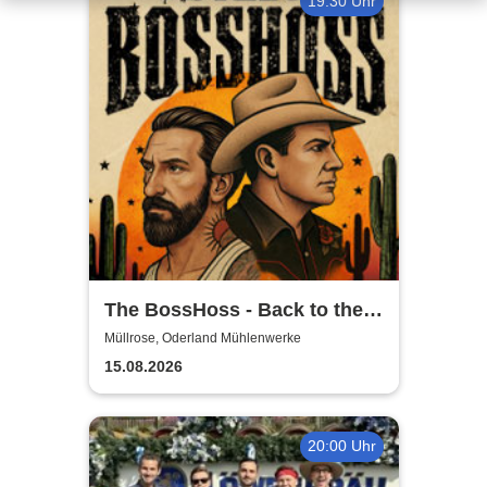
19:30 Uhr
The BossHoss - Back to the
Boots - LIVE - Summer 2026
Müllrose, Oderland Mühlenwerke
15.08.2026
20:00 Uhr