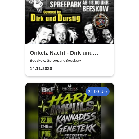
Onkelz Nacht - Dirk und
Durstig |20 Jahre Live Tour
Beeskow, Spreepark Beeskow
14.11.2026
22:00 Uhr