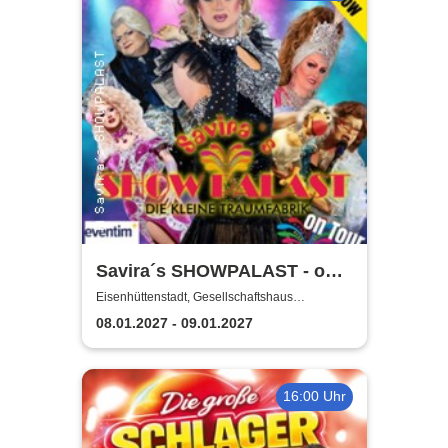
Savira´s SHOWPALAST - on
Tour / Die bunte Travestie -
Eisenhüttenstadt, Gesellschaftshaus
Schleicher
Varieté - Revue
08.01.2027 - 09.01.2027
16:00 Uhr