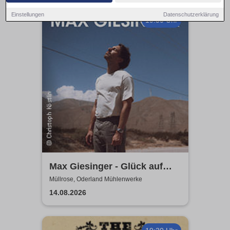
Einstellungen
Datenschutzerklärung
19:30 Uhr
Max Giesinger - Glück auf
den Straßen 2026
Müllrose, Oderland Mühlenwerke
14.08.2026