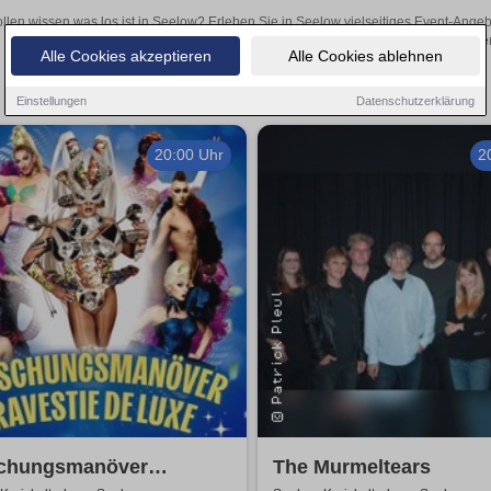
llen wissen was los ist in Seelow? Erleben Sie in Seelow vielseitiges Event-Ange
oder aufregende Veranstaltungen in Seelow – hier finden
Alle Cookies akzeptieren
Alle Cookies ablehnen
Einstellungen
Datenschutzerklärung
20:00 Uhr
2
chungsmanöver
The Murmeltears