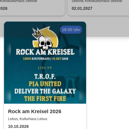
stie Show | Travestie de
 Kreiskulturhaus Seelow
Seelow, Kreiskulturhaus Seelow
2026
02.01.2027
18:00 Uhr
Rock am Kreisel 2026
Lebus, Kulturhaus Lebus
10.10.2026