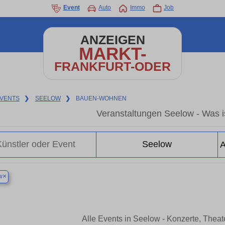
Event
Auto
Immo
Job
ANZEIGEN
MARKT-
FRANKFURT-ODER
VENTS
❯
SEELOW
❯
BAUEN-WOHNEN
Veranstaltungen Seelow - Was is
×
w
Alle Events in Seelow - Konzerte, Thea