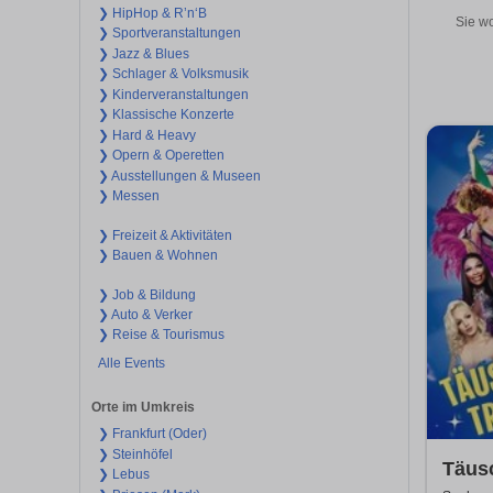
❯ HipHop & R’n‘B
Sie wo
❯ Sportveranstaltungen
❯ Jazz & Blues
❯ Schlager & Volksmusik
❯ Kinderveranstaltungen
❯ Klassische Konzerte
❯ Hard & Heavy
❯ Opern & Operetten
❯ Ausstellungen & Museen
❯ Messen
❯ Freizeit & Aktivitäten
❯ Bauen & Wohnen
❯ Job & Bildung
❯ Auto & Verker
❯ Reise & Tourismus
Alle Events
Orte im Umkreis
❯ Frankfurt (Oder)
❯ Steinhöfel
Täus
❯ Lebus