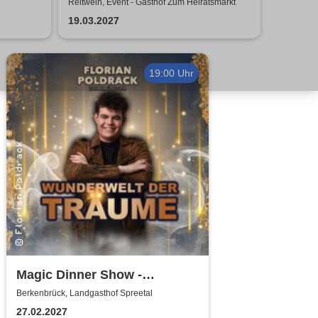
Creedence Clearwater Revival
Reitwein, Event - Gasthof Zum Heiratsmarkt
19.03.2027
19:00 Uhr
Magic Dinner Show -
WUNDERWELT DER TRÄUME
Berkenbrück, Landgasthof Spreetal
| Florian Poldrack
27.02.2027