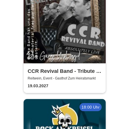
CCR Revival Band - Tribute to
Creedence Clearwater Revival
Reitwein, Event - Gasthof Zum Heiratsmarkt
19.03.2027
18:00 Uhr