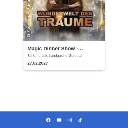
Magic Dinner Show -
WUNDERWELT DER TRÄUME
Berkenbrück, Landgasthof Spreetal
| Florian Poldrack
27.02.2027
Zauberkunst