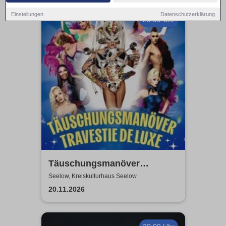
Einstellungen
Datenschutzerklärung
20:00 Uhr
Täuschungsmanöver
Travestie Show | Travestie de
Seelow, Kreiskulturhaus Seelow
Luxe
20.11.2026