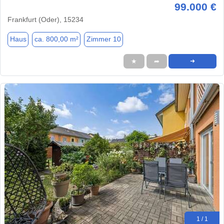
99.000 €
Frankfurt (Oder), 15234
Haus
ca. 800,00 m²
Zimmer 10
★
➦
➜
1 / 1