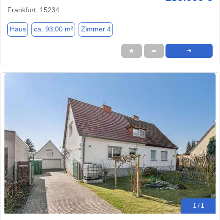
Frankfurt, 15234
Haus
ca. 93,00 m²
Zimmer 4
★
➦
➜
1 / 1