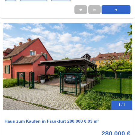
★
➦
➜
1 / 1
Haus zum Kaufen in Frankfurt 280.000 € 93 m²
280.000 €