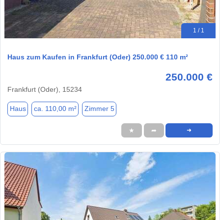
1 / 1
Haus zum Kaufen in Frankfurt (Oder) 250.000 € 110 m²
250.000 €
Frankfurt (Oder), 15234
Haus
ca. 110,00 m²
Zimmer 5
★
➦
➜