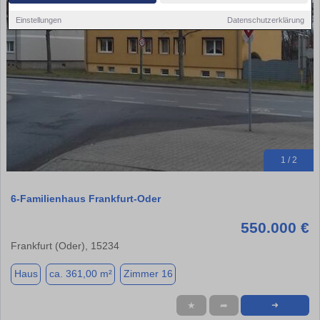
Einstellungen
Datenschutzerklärung
1 / 2
6-Familienhaus Frankfurt-Oder
550.000 €
Frankfurt (Oder), 15234
Haus
ca. 361,00 m²
Zimmer 16
★
➦
➜