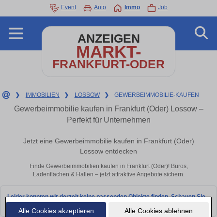
Event
Auto
Immo
Job
ANZEIGEN
MARKT-
FRANKFURT-ODER
❯
IMMOBILIEN
❯
LOSSOW
❯
GEWERBEIMMOBILIE-KAUFEN
Gewerbeimmobilie kaufen in Frankfurt (Oder) Lossow –
Perfekt für Unternehmen
Jetzt eine Gewerbeimmobilie kaufen in Frankfurt (Oder)
Lossow entdecken
Finde Gewerbeimmobilien kaufen in Frankfurt (Oder)! Büros,
Ladenflächen & Hallen – jetzt attraktive Angebote sichern.
Leider konnten wir derzeit keine passenden Objekte finden. Schauen Sie
bald wieder vorbei!
Alle Cookies akzeptieren
Alle Cookies ablehnen