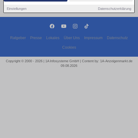
Einstellungen
Datenschutzerklärung
Ratgeber
Presse
Lokales
Über Uns
Impressum
Datenschutz
Cookies
Copyright © 2000 - 2026 | 1A Infosysteme GmbH | Content by: 1A-Anzeigenmarkt.de
09.08.2026