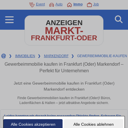
Event
Auto
Immo
Job
ANZEIGEN
MARKT-
FRANKFURT-ODER
❯
IMMOBILIEN
❯
MARKENDORF
❯
GEWERBEIMMOBILIE-KAUFEN
Gewerbeimmobilie kaufen in Frankfurt (Oder) Markendorf –
Perfekt für Unternehmen
Jetzt eine Gewerbeimmobilie kaufen in Frankfurt (Oder)
Markendorf entdecken
Finde Gewerbeimmobilien kaufen in Frankfurt (Oder)! Büros,
Ladenflächen & Hallen – jetzt attraktive Angebote sichern.
Leider konnten wir derzeit keine passenden Objekte finden. Schauen Sie
bald wieder vorbei!
Alle Cookies akzeptieren
Alle Cookies ablehnen