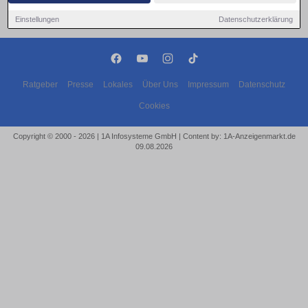
Einstellungen
Datenschutzerklärung
Ratgeber
Presse
Lokales
Über Uns
Impressum
Datenschutz
Cookies
Copyright © 2000 - 2026 | 1A Infosysteme GmbH | Content by: 1A-Anzeigenmarkt.de
09.08.2026