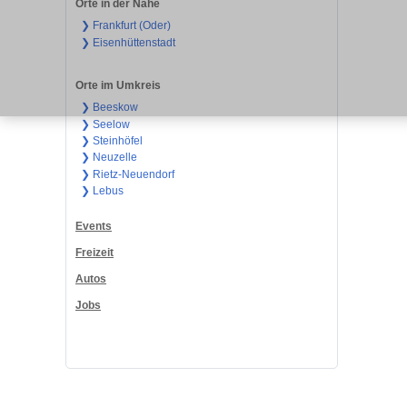
Orte in der Nähe
❯ Frankfurt (Oder)
❯ Eisenhüttenstadt
Orte im Umkreis
❯ Beeskow
❯ Seelow
❯ Steinhöfel
❯ Neuzelle
❯ Rietz-Neuendorf
❯ Lebus
Events
Freizeit
Autos
Jobs