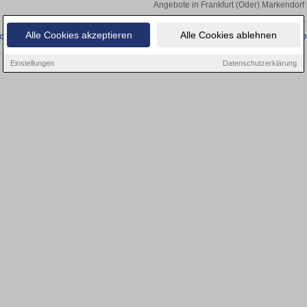
Angebote in Frankfurt (Oder) Markendorf
Alle Cookies akzeptieren
Alle Cookies ablehnen
onnten wir derzeit keine passenden Objekte finden. Schauen Sie bald wieder vo
Einstellungen
Datenschutzerklärung