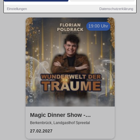
Einstellungen
Datenschutzerklärung
19:00 Uhr
Magic Dinner Show -
WUNDERWELT DER TRÄUME
Berkenbrück, Landgasthof Spreetal
| Florian Poldrack
27.02.2027
Zauberkunst