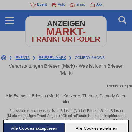
Event
Auto
Immo
Job
ANZEIGEN
MARKT-
FRANKFURT-ODER
❯
EVENTS
❯
BRIESEN-MARK
❯
COMEDY-SHOWS
Veranstaltungen Briesen (Mark) - Was ist los in Briesen
(Mark)
Events anlegen
Alle Events in Briesen (Mark) - Konzerte, Theater, Comedy Open
Airs
Sie wollen wissen was los ist in Briesen (Mark)? Erleben Sie in Briesen
(Mark) vielseitiges Event-Angebot! Ob mitreißende Konzerte, inspirierende
Theateraufführungen oder aufregende Veranstaltungen in Briesen (Mark) –
hier finden alles im Überblick und Tickets.
Alle Cookies akzeptieren
Alle Cookies ablehnen