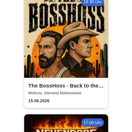
19:30 Uhr
The BossHoss - Back to the
Boots - LIVE - Summer 2026
Müllrose, Oderland Mühlenwerke
15.08.2026
17:00 Uhr