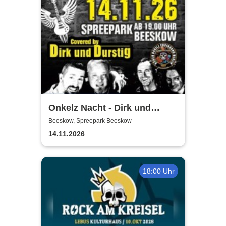
Onkelz Nacht - Dirk und
Durstig |20 Jahre Live Tour
Beeskow, Spreepark Beeskow
14.11.2026
18:00 Uhr