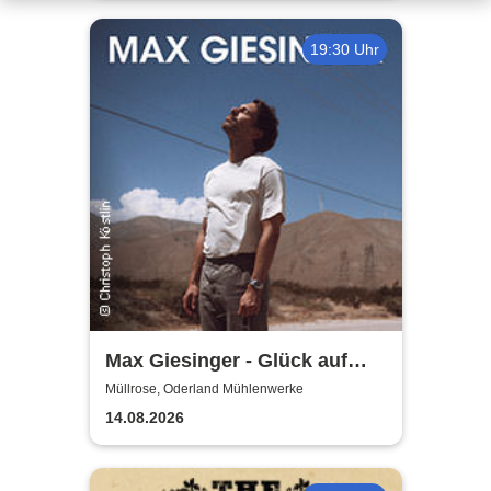
19:30 Uhr
Max Giesinger - Glück auf
den Straßen 2026
Müllrose, Oderland Mühlenwerke
14.08.2026