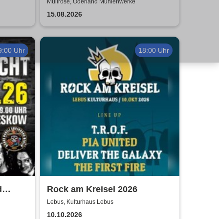
Boots - LIVE - Summer 2026
Müllrose, Oderland Mühlenwerke
15.08.2026
9:00 Uhr
18:00 Uhr
d
Rock am Kreisel 2026
Tour
Lebus, Kulturhaus Lebus
10.10.2026