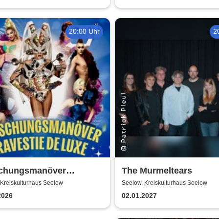
20:00 Uhr
2
chungsmanöver
The Murmeltears
stie Show | Travestie de
 Kreiskulturhaus Seelow
Seelow, Kreiskulturhaus Seelow
2026
02.01.2027