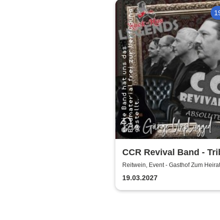
1
CCR Revival Band - Tri
Creedence Clearwater 
Reitwein, Event - Gasthof Zum Heira
19.03.2027