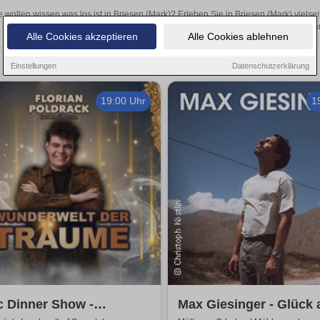
e wollen wissen was los ist in Briesen (Mark)? Erleben Sie in Briesen (Mark) viels
Theateraufführungen oder aufregende Veranstaltungen in Briesen (Mark)
Alle Cookies akzeptieren
Alle Cookies ablehnen
Einstellungen
Datenschutzerklärung
19:00 Uhr
1
c Dinner Show -
Max Giesinger - Glück 