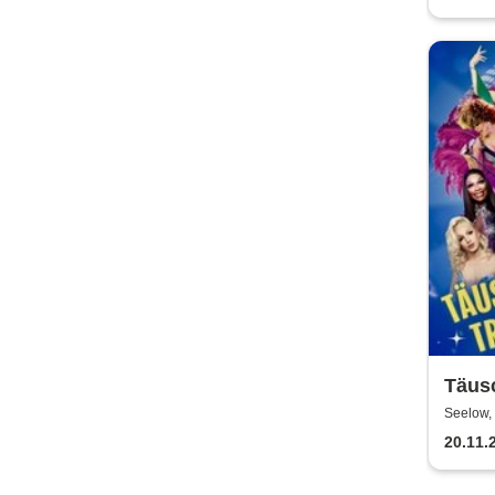
Täus
Trave
Seelow,
Luxe
20.11.