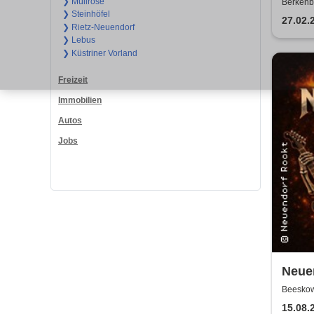
WUN
❯ Müllrose
Berkenb
❯ Steinhöfel
| Flo
27.02.
❯ Rietz-Neuendorf
Zaub
❯ Lebus
❯ Küstriner Vorland
Freizeit
Immobilien
Autos
Jobs
Neue
Beeskow
Neuendo
15.08.