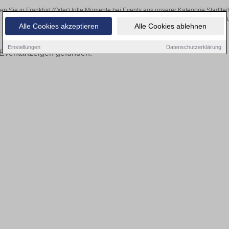
en Sie in Frankfurt (Oder) tolle Momente bei Events aus unserer Kategorie Stadtteil
Tickets über den Online-Kartenverkauf u
Alle Cookies akzeptieren
Alle Cookies ablehnen
Einstellungen
Datenschutzerklärung
Eventanzeigen gefunden!