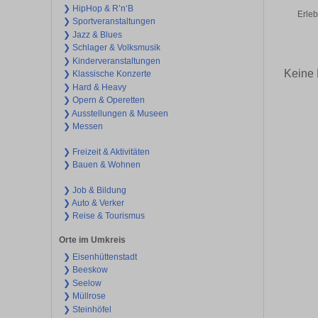
❯ HipHop & R’n‘B
Erleb
❯ Sportveranstaltungen
❯ Jazz & Blues
❯ Schlager & Volksmusik
❯ Kinderveranstaltungen
Keine 
❯ Klassische Konzerte
❯ Hard & Heavy
❯ Opern & Operetten
❯ Ausstellungen & Museen
❯ Messen
❯ Freizeit & Aktivitäten
❯ Bauen & Wohnen
❯ Job & Bildung
❯ Auto & Verker
❯ Reise & Tourismus
Orte im Umkreis
❯ Eisenhüttenstadt
❯ Beeskow
❯ Seelow
❯ Müllrose
❯ Steinhöfel