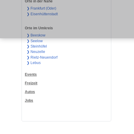
Orte in der Nähe
❯ Frankfurt (Oder)
❯ Eisenhüttenstadt
Orte im Umkreis
❯ Beeskow
❯ Seelow
❯ Steinhöfel
❯ Neuzelle
❯ Rietz-Neuendorf
❯ Lebus
Events
Freizeit
Autos
Jobs