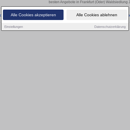
besten Angebote in Frankfurt (Oder) Waldsiedlung 
Alle Cookies akzeptieren
Alle Cookies ablehnen
onnten wir derzeit keine passenden Objekte finden. Schauen Sie bald wieder vo
Einstellungen
Datenschutzerklärung